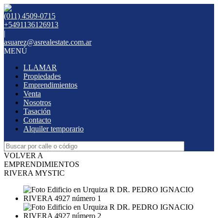
(011) 4509-0715
+5491136126913
|
asuarez@asrealestate.com.ar
MENÚ
LLAMAR
Propiedades
Emprendimientos
Venta
Nosotros
Tasación
Contacto
Alquiler temporario
VOLVER A
EMPRENDIMIENTOS
RIVERA MYSTIC