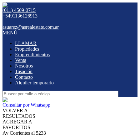
(011) 4509-0715
+5491136126913
|
asuarez@asrealestate.com.ar
MENÚ
LLAMAR
Propiedades
Emprendimientos
Venta
Nosotros
Tasación
Contacto
Alquiler temporario
Consultar por Whatsapp
VOLVER A
RESULTADOS
AGREGAR A
FAVORITOS
Av Corrientes al 5233
VENTA