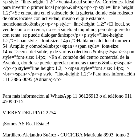
<p style="line-height: 1.2;">Venta-Local sobre Av. Corrientes. ideal
para invertir o primer local propio.&nbsp;</p><p style="line-height:
1.2;">Se encuentra en el subsuelo de la galería, donde esta rodeado
de otros locales con actividad, mismo el que estamos
mencionando.&nbsp;</p><p style="line-height: 1.2;">El local, se
vende con o sin renta, no está sujeto al inquilino, pero de quererlo
con renta, se puede dialogar.&nbsp;</p><p style="line-height:
1.2;"><span style="font-size: 14px;">Hablamos del local numero
54. Amplio y cómodo&nbsp;</span><span style="font-size:
14px;">cerca del subte, y de varios colectivos.&nbsp;</span><span
style="font-size: 14px;">En el corazón del centro comercial de la
Avenida, donde se puede apreciar primeras marcas.&nbsp;</span>
</p><p style="line-height: 1.2;"><span style="font-size: 14px;">
<br></span></p><p style="line-height: 1.2;">Para mas información
: 11-3886-0095 (Adriana)</p>
Para más información al WhatsApp 11 36126913 o al teléfono 011
4509 0715
VIRREY DEL PINO 2254
¡Somos AS Real Estate!
Martillero Alejandro Suárez - CUCICBA Matrícula 8903, tomo 2,