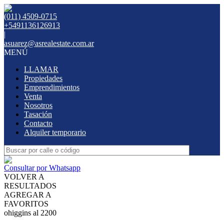
(011) 4509-0715
+5491136126913
|
asuarez@asrealestate.com.ar
MENÚ
LLAMAR
Propiedades
Emprendimientos
Venta
Nosotros
Tasación
Contacto
Alquiler temporario
Consultar por Whatsapp
VOLVER A
RESULTADOS
AGREGAR A
FAVORITOS
ohiggins al 2200
ALQUILER