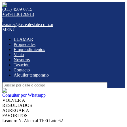
(011) 4509-0715
+5491136126913
|
asuarez@asrealestate.com.ar
MENÚ
LLAMAR
Propiedades
Emprendimientos
Venta
Nosotros
Tasación
Contacto
Alquiler temporario
Consultar por Whatsapp
VOLVER A
RESULTADOS
AGREGAR A
FAVORITOS
Leandro N. Alem al 1100 Lote 62
VENTA