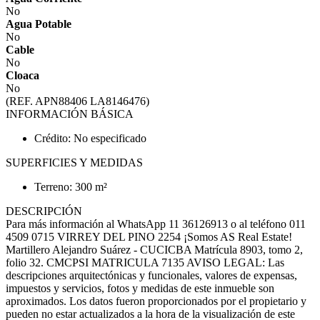
No
Agua Potable
No
Cable
No
Cloaca
No
(REF. APN88406 LA8146476)
INFORMACIÓN BÁSICA
Crédito: No especificado
SUPERFICIES Y MEDIDAS
Terreno: 300 m²
DESCRIPCIÓN
Para más información al WhatsApp 11 36126913 o al teléfono 011
4509 0715 VIRREY DEL PINO 2254 ¡Somos AS Real Estate!
Martillero Alejandro Suárez - CUCICBA Matrícula 8903, tomo 2,
folio 32. CMCPSI MATRICULA 7135 AVISO LEGAL: Las
descripciones arquitectónicas y funcionales, valores de expensas,
impuestos y servicios, fotos y medidas de este inmueble son
aproximados. Los datos fueron proporcionados por el propietario y
pueden no estar actualizados a la hora de la visualización de este