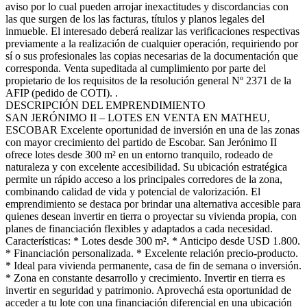
aviso por lo cual pueden arrojar inexactitudes y discordancias con
las que surgen de los las facturas, títulos y planos legales del
inmueble. El interesado deberá realizar las verificaciones respectivas
previamente a la realización de cualquier operación, requiriendo por
sí o sus profesionales las copias necesarias de la documentación que
corresponda. Venta supeditada al cumplimiento por parte del
propietario de los requisitos de la resolución general Nº 2371 de la
AFIP (pedido de COTI). .
DESCRIPCIÓN DEL EMPRENDIMIENTO
SAN JERÓNIMO II – LOTES EN VENTA EN MATHEU,
ESCOBAR Excelente oportunidad de inversión en una de las zonas
con mayor crecimiento del partido de Escobar. San Jerónimo II
ofrece lotes desde 300 m² en un entorno tranquilo, rodeado de
naturaleza y con excelente accesibilidad. Su ubicación estratégica
permite un rápido acceso a los principales corredores de la zona,
combinando calidad de vida y potencial de valorización. El
emprendimiento se destaca por brindar una alternativa accesible para
quienes desean invertir en tierra o proyectar su vivienda propia, con
planes de financiación flexibles y adaptados a cada necesidad.
Características: * Lotes desde 300 m². * Anticipo desde USD 1.800.
* Financiación personalizada. * Excelente relación precio-producto.
* Ideal para vivienda permanente, casa de fin de semana o inversión.
* Zona en constante desarrollo y crecimiento. Invertir en tierra es
invertir en seguridad y patrimonio. Aprovechá esta oportunidad de
acceder a tu lote con una financiación diferencial en una ubicación