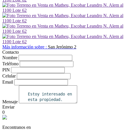
Más información sobre :
San Jerónimo 2
Contacto
Nombre
Teléfono
PIN
Celular
Email
Mensaje
Enviar
0
Encontranos en